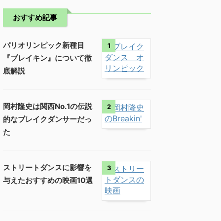
おすすめ記事
パリオリンピック新種目
1
『ブレイキン』について徹
底解説
岡村隆史は関西No.1の伝説
2
的なブレイクダンサーだっ
た
ストリートダンスに影響を
3
与えたおすすめの映画10選