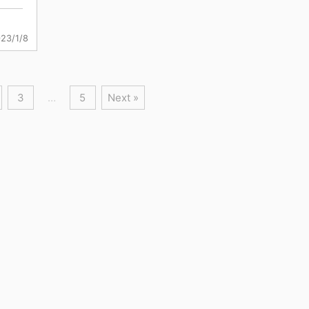
23/1/8
3
…
5
Next »