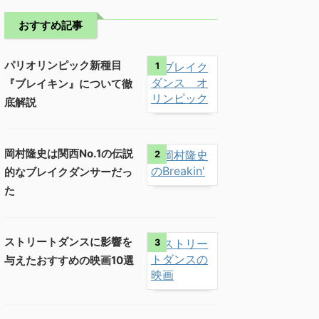
おすすめ記事
パリオリンピック新種目
1
『ブレイキン』について徹
底解説
岡村隆史は関西No.1の伝説
2
的なブレイクダンサーだっ
た
ストリートダンスに影響を
3
与えたおすすめの映画10選