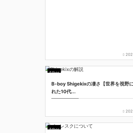
202
Ather
B-boy Shigekixの凄さ【世界を視野
れた10代...
202
Ather