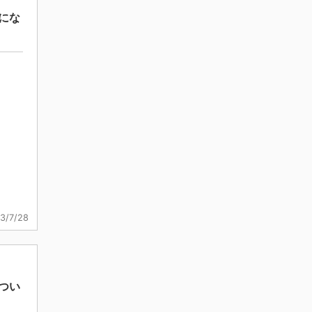
にな
3/7/28
つい