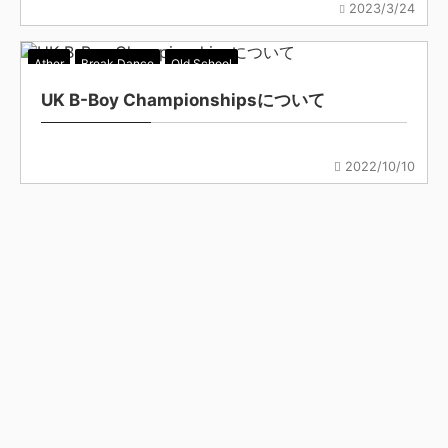
2023/3/24
Ather
Break Dance
Old School
UK B-Boy Championshipsについて
2022/10/10