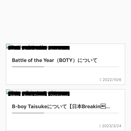
Ather
Break Dance
Old School
Battle of the Year（BOTY）について
2022/10/6
Ather
Break Dance
Old School
B-boy Taisukeについて【日本Breakin...
2023/3/24