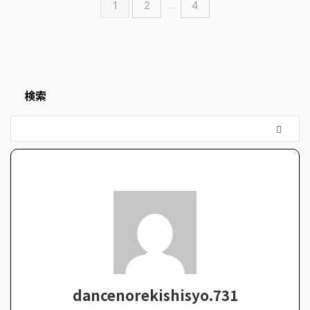
1
2
…
4
検索
dancenorekishisyo.731